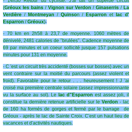
- 14h30 Retour du cycliste. J'ai fait un superbe circuit
(
Gréoux les bains
/
Vignon sur Verdon
/
Ginaserris
/
La
Verdière
/
Montmeyan
/
Quinso
n /
Esparron
et
lac d'
Esparron
/
Gréoux
)
-
- 70 km en 2h58 à 23,7 de moyenne. 1060 mètres de
dénivelé, 2481 calories de "brulées". Cadence moyenne de
69 par minutes et un coeur sollicité jusque 157 pulsations
minutes pour 131 en moyenne.
- C 'est un circuit très accidenté (bosses sur bosses) avec un
vent contraire sur la moitié du parcours (assez violent et
froid). Favorable pour le retour . . . heureusement ! J 'ai
croisé ma première centrale solaire (assez impressionnante
vu la surface au sol). Le
lac d"Esparron
est assez joli, il
constitue la dernière retenue artificielle sur le
Verdon
- lac
de 160 ha formés de gorges et fermé par le barrage de
Gréoux - après le lac de Sainte Croix. C'est un haut lieu de
vacances et d'activités nautiques.