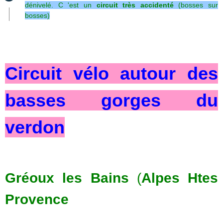
dénivelé.
C 'est un
circuit très accidenté
(bosses sur
bosses)
Circuit vélo autour des
basses gorges du
verdon
Gréoux les Bains
(
Alpes Htes
Provence