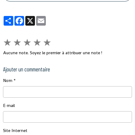
au sortir de la ville de Mazamet.
Partager
Facebook
X
Email
★
★
★
★
★
Aucune note. Soyez le premier à attribuer une note !
Ajouter un commentaire
Nom
E-mail
Site Internet