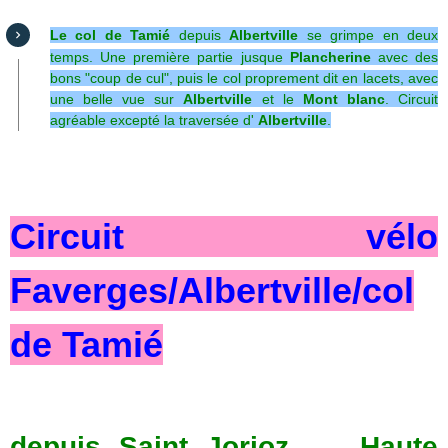
Le col de Tamié
depuis
Albertville
se grimpe en deux
temps. Une première partie jusque
Plancherine
avec des
bons "coup de cul", puis le col proprement dit en lacets, avec
une belle vue sur
Albertville
et le
Mont blanc
.
Circuit
agréable excepté la traversée d'
Albertville
.
Circuit vélo
Faverges/Albertville/col
de Tamié
depuis Saint Jorioz Haute