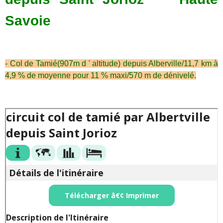
Savoie
- Col de Tamié(907m d ' altitude) depuis Alberville/11,7 km à
4,9 % de moyenne pour 11 % maxi/570 m de dénivelé.