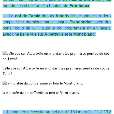
prendre le col de Tamié à hauteur de
Frontenex
.
-
Le col de Tamié
depuis
Albertville
se grimpe en deux
temps. Une première partie jusque
Plancherine
avec des
bons "coup de cul", puis le col proprement dit en lacets,
avec une belle vue sur
Albertville
et le
Mont blanc
.
belle vue sur Albertville en montant les premières pentes du col de
Tamié
la montée du col deTamié,au loin le Mont blanc.
- La montée nécessite un bel effort ! 16 km en 1 h 11 à 13,8