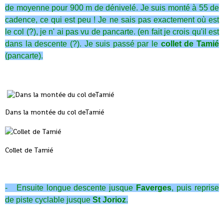
de moyenne pour 900 m de dénivelé. Je suis monté à 55 de
cadence, ce qui est peu ! Je ne sais pas exactement où est
le col (?), je n' ai pas vu de pancarte. (en fait je crois qu'il est
dans la descente (?). Je suis passé par le
collet de Tamié
(pancarte).
Dans la montée du col deTamié
Collet de Tamié
- Ensuite longue descente jusque
Faverges
, puis reprise
de piste cyclable jusque
St Jorioz
.