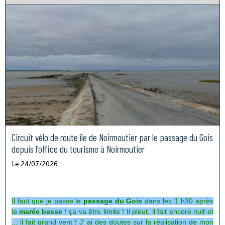
Circuit vélo de route île de Noirmoutier par le passage du Gois
depuis l'office du tourisme à Noirmoutier
Le 24/07/2026
Il faut que je passe le
passage du Gois
dans les 1 h30
après
la
marée basse
! ça va être limite ! Il pleut, il fait encore nuit et
... il fait grand vent ! J' ai des doutes sur la réalisation de mon