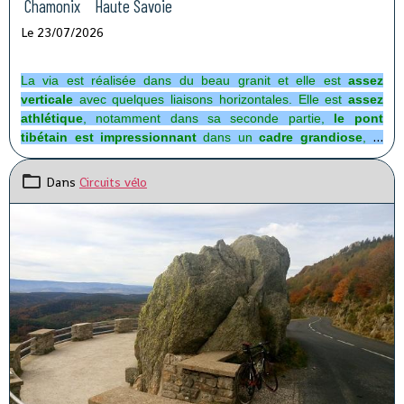
Chamonix Haute Savoie
Le 23/07/2026
La via est réalisée dans du beau granit et elle est
assez
verticale
avec quelques liaisons horizontales. Elle est
assez
athlétique
, notamment dans sa seconde partie,
le pont
tibétain est impressionnant
dans un
cadre grandiose
, le
Mont Blanc en arrière plan ! Les conditions seront idéales pour
mon parcours, personne derrière et personne devant !
Dans
Circuits vélo