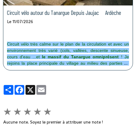
Circuit vélo autour du Tanargue Depuis Jaujac Ardèche
Le 11/07/2026
Circuit vélo très calme sur le plan de la circulation et avec un
environnement très varié (cols, vallées, descente sinueuse,
cours d'eau ...et
le massif du Tanargue omniprésent
! Je
rejoins la place principale du village au milieu des parties de
pétanque ! Accès facile à vélo . . . ce sera plus difficile de sortir
. . . en voiture . . . obligé d' attendre pour ne pas interrompre
les parties !
Partager
Facebook
X
Email
★
★
★
★
★
Aucune note. Soyez le premier à attribuer une note !