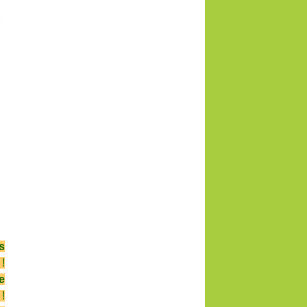
s
!
e
e
!