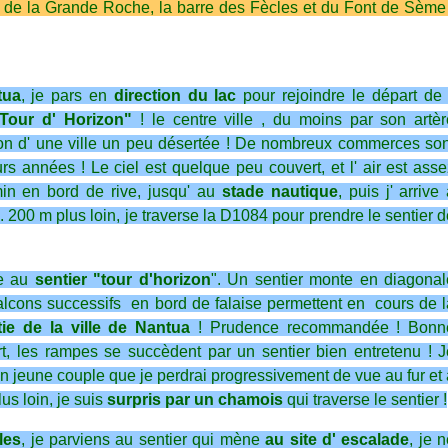
es de la Grande Roche, la barre des Fècles et du Font de Sème
tua
, je pars en
direction du lac
pour rejoindre le départ de 
Tour d' Horizon"
! le centre ville , du moins par son artèr
sion d' une ville un peu désertée ! De nombreux commerces son
s années ! Le ciel est quelque peu couvert, et l' air est asse
min en bord de rive, jusqu' au
stade nautique
, puis j' arrive
. 200 m plus loin, je traverse la D1084 pour prendre le sentier 
de au
sentier "tour d'horizon
". Un sentier monte en diagonal
alcons successifs en bord de falaise permettent en cours de l
tie de la ville de Nantua
! Prudence recommandée ! Bonn
t, les rampes se succèdent par un sentier bien entretenu ! J
 jeune couple que je perdrai progressivement de vue au fur et
us loin, je suis
surpris par un chamois
qui traverse le sentier !
les
, je parviens au sentier qui mène
au site d' escalade
, je 