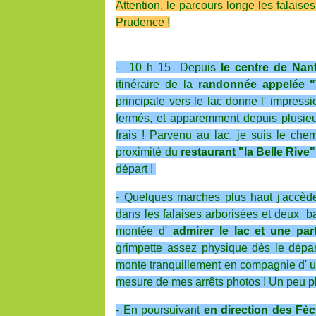
Attention, le parcours longe les falais
Prudence !
- 10 h 15 Depuis
le centre de Nan
itinéraire de la
randonnée appelée "
principale vers le lac donne l' impres
fermés, et apparemment depuis plusieur
frais ! Parvenu au lac, je suis le che
proximité du
restaurant "la Belle Rive"
départ !
- Quelques marches plus haut j'accè
dans les falaises arborisées et deux b
montée d'
admirer le lac et une par
grimpette assez physique dès le dépar
monte tranquillement en compagnie d' un
mesure de mes arrêts photos ! Un peu pl
- En poursuivant
en direction des Fèc