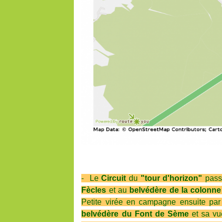
- Le
Circuit
du
"tour d'horizon"
pass
Fècles
et au
belvédère de la colonn
Petite virée en campagne ensuite
par
belvédère du Font de Sème
et sa v