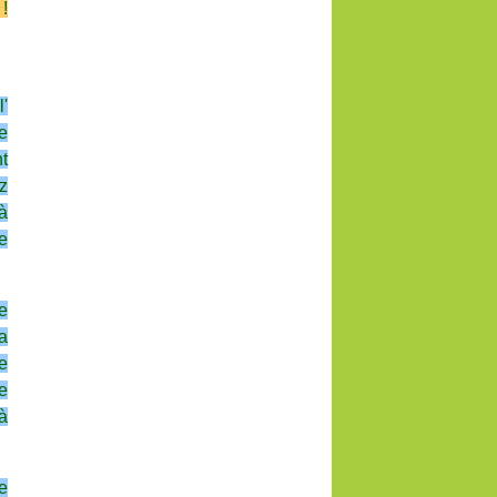
 !
l'
e
t
z
 à
de
e
a
e
e
 à
ne