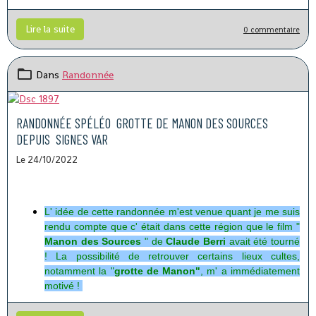
Lire la suite
0 commentaire
Dans
Randonnée
RANDONNÉE SPÉLÉO GROTTE DE MANON DES SOURCES
DEPUIS SIGNES VAR
Le 24/10/2022
L' idée de cette randonnée m'est venue quant je me suis
rendu compte que c' était dans cette région que le film "
Manon des Sources
" de
Claude Berri
avait été tourné
! La possibilité de retrouver certains lieux cultes,
notamment la "
grotte de Manon"
, m' a immédiatement
motivé !