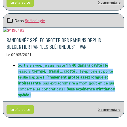
Lire la suite
0 commentaire
Dans
Spéleologie
RANDONNÉE SPÉLÉO GROTTE DES RAMPINS DEPUIS
BELGENTIER PAR "LES BLÉTONÈDES" VAR
Le 09/05/2021
Sortie en vue, je suis resté
1 h 40 dans la cavité
! Je
ressors
trempé, transi ... crotté
... téléphone et porte
feuille baptisé !
Finalement grotte assez longue et
intéressante
, pas extraordinaire à mon goût en ce qui
concerne les concrétions !
Belle expérience d'initiation
spéléo
!
Lire la suite
0 commentaire