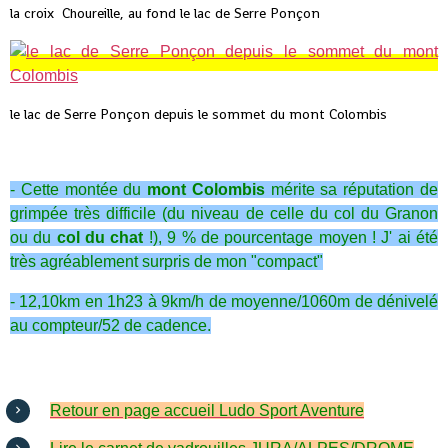
la croix Choureille, au fond le lac de Serre Ponçon
le lac de Serre Ponçon depuis le sommet du mont Colombis
- Cette montée du
mont Colombis
mérite sa réputation de
grimpée très difficile (du niveau de celle du col du Granon
ou du
col du chat
!), 9 % de pourcentage moyen ! J' ai été
très agréablement surpris de mon "compact"
- 12,10km en 1h23 à 9km/h de moyenne/1060m de dénivelé
au compteur/52 de cadence.
Retour en page accueil Ludo Sport Aventure