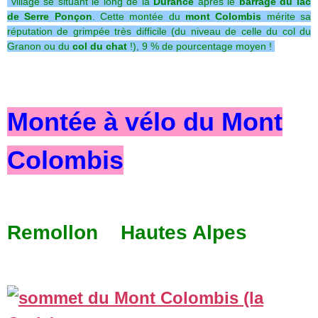
village se situant le long de la
Durance
après le
barrage du lac
de Serre Ponçon
.
Cette montée du
mont Colombis
mérite sa
réputation de grimpée très difficile (du niveau de celle du col du
Granon ou du
col du chat
!), 9 % de pourcentage moyen !
Montée à vélo du Mont
Colombis
Remollon Hautes Alpes