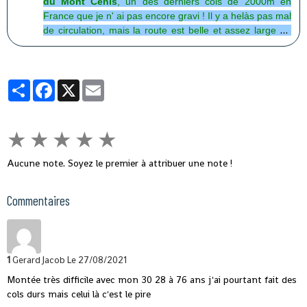
du Mont Cenis
, un des derniers cols de 2000m en
France que je n' ai pas encore gravi ! Il y a helàs pas mal
de circulation, mais la route est belle et assez large du
moins au début !
Partager
Facebook
X
Email
★
★
★
★
★
Aucune note. Soyez le premier à attribuer une note !
Commentaires
1
Gerard Jacob
Le 27/08/2021
Montée très difficile avec mon 30 28 à 76 ans j'ai pourtant fait des
cols durs mais celui là c'est le pire