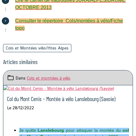
Lire le carnet de vadrouilles JURA/ALPES/DROME
OCTOBRE 2013
Consulter le répertoire Cols/montées à vélo/Fiche
topo
Cols et Montées vélo/Htes Alpes
Articles similaires
Dans
Cols et montées à vélo
Col du Mont Cenis - Montée à vélo Lanslebourg (Savoie)
Le 28/12/2022
Je quitte
Lanslebourg
pour attaquer la montée du
col