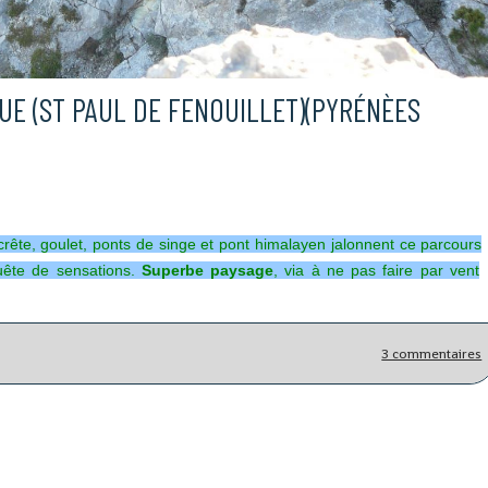
UE (ST PAUL DE FENOUILLET)(PYRÉNÈES
rête, goulet, ponts de singe et pont himalayen jalonnent ce parcours
ête de sensations.
Superbe paysage
, via à ne pas faire par vent
3 commentaires