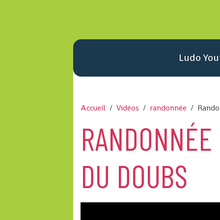
Ludo You
Accueil
Vidéos
randonnée
Randon
RANDONNÉE E
DU DOUBS