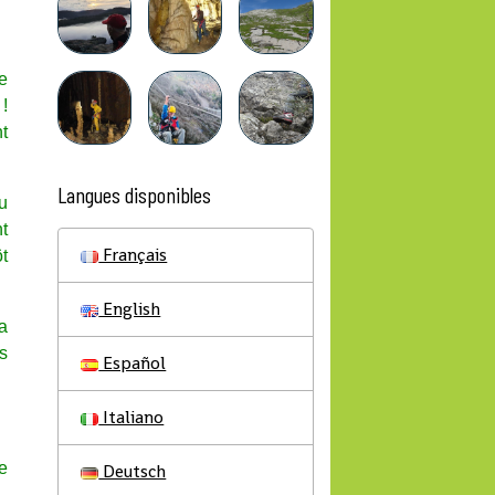
e
 !
t
Langues disponibles
au
nt
Français
ôt
English
a
is
Español
Italiano
e
Deutsch