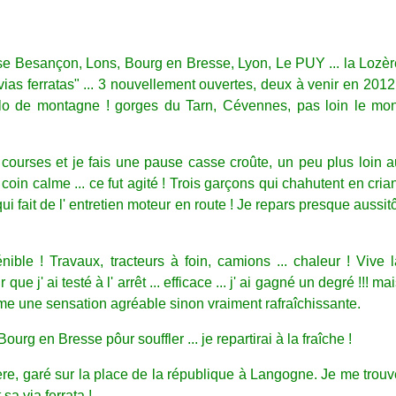
se Besançon, Lons, Bourg en Bresse, Lyon, Le PUY ... la Lozèr
vias ferratas" ... 3 nouvellement ouvertes, deux à venir en 2012
o de montagne ! gorges du Tarn, Cévennes, pas loin le mon
 courses et je fais une pause casse croûte, un peu plus loin 
oin calme ... ce fut agité ! Trois garçons qui chahutent en cria
 qui fait de l' entretien moteur en route ! Je repars presque aussit
ble ! Travaux, tracteurs à foin, camions ... chaleur ! Vive l
 que j' ai testé à l' arrêt ... efficace ... j' ai gagné un degré !!! ma
même une sensation agréable sinon vraiment rafraîchissante.
ourg en Bresse pôur souffler ... je repartirai à la fraîche !
re, garé sur la place de la république à Langogne. Je me trouv
 sa via ferrata !