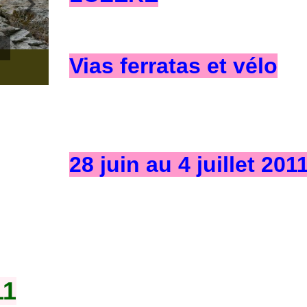
Vias ferratas
et vélo
ue
28 juin au 4 juillet 201
11