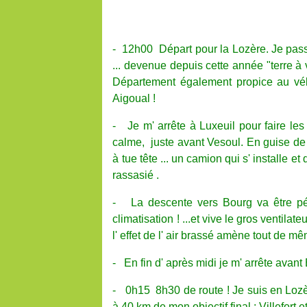
- 12h00 Départ pour la Lozère. Je pas
... devenue depuis cette année "terre à 
Département également propice au vél
Aigoual !
- Je m' arrête à Luxeuil pour faire les
calme, juste avant Vesoul. En guise de c
à tue tête ... un camion qui s' installe et
rassasié .
- La descente vers Bourg va être péni
climatisation ! ...et vive le gros ventilateur
l' effet de l' air brassé amène tout de 
- En fin d' après midi je m' arrête avant B
- 0h15 8h30 de route ! Je suis en Lozè
à 40 km de mon objectif final : Villefort et